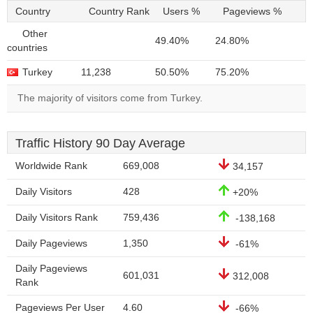
Country
Country Rank
Users %
Pageviews %
Other
49.40%
24.80%
countries
Turkey
11,238
50.50%
75.20%
The majority of visitors come from Turkey.
Traffic History 90 Day Average
Worldwide Rank
669,008
34,157
Daily Visitors
428
+20%
Daily Visitors Rank
759,436
-138,168
Daily Pageviews
1,350
-61%
Daily Pageviews
601,031
312,008
Rank
Pageviews Per User
4.60
-66%