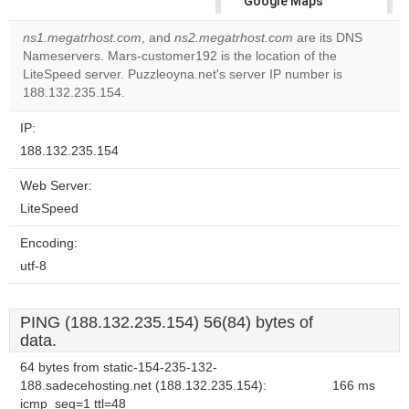
Google Maps
correctly.
ns1.megatrhost.com
, and
ns2.megatrhost.com
are its DNS
Nameservers. Mars-customer192 is the location of the
Do you
OK
LiteSpeed server. Puzzleoyna.net's server IP number is
own this
website?
188.132.235.154.
IP:
188.132.235.154
Web Server:
LiteSpeed
Encoding:
utf-8
PING (188.132.235.154) 56(84) bytes of
data.
64 bytes from static-154-235-132-
188.sadecehosting.net (188.132.235.154):
166 ms
icmp_seq=1 ttl=48