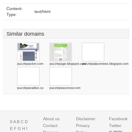
Content-
text/html
Type:
Similar domains
puzzlepacker.com
puzzlepage.blogspot.com
puzzlepalacenews.blogspot.com
puzzleparadise.ca
puzzlepeacenow.com
About us
Disclaimer
Facebook
0
A
B
C
D
Contact
Privacy
Twitter
E
F
G
H
I