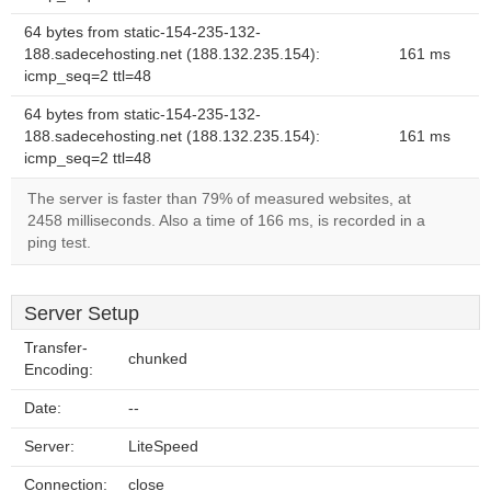
64 bytes from static-154-235-132-
188.sadecehosting.net (188.132.235.154):
161 ms
icmp_seq=2 ttl=48
64 bytes from static-154-235-132-
188.sadecehosting.net (188.132.235.154):
161 ms
icmp_seq=2 ttl=48
The server is faster than 79% of measured websites, at
2458 milliseconds. Also a time of 166 ms, is recorded in a
ping test.
Server Setup
Transfer-
chunked
Encoding:
Date:
--
Server:
LiteSpeed
Connection:
close